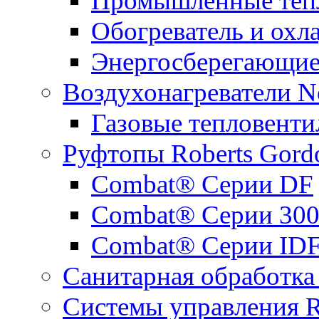
Промышленные теп
Обогреватель и ох
Энергосберегающие
Воздухонагреватели N
Газовые тепловент
Руфтопы Roberts Gord
Combat® Cерии DF
Combat® Cерии 30
Combat® Cерии ID
Санитарная обработка 
Системы управления R